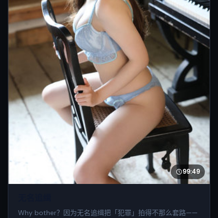
99:49
无名追缉
Why bother？因为无名追缉把「犯罪」拍得不那么套路——