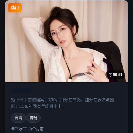
热门
99:51
南港档案
短评体｜南港档案：7/10。扣分在节奏，加分在表演与摄
影；2016年同类里能排中上。
高清
流畅
12万
125个月前