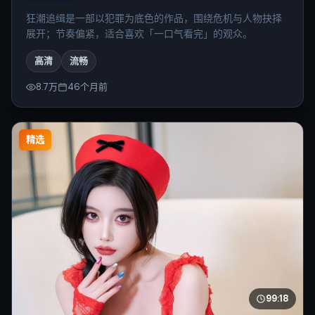
狂潮追缉是一部以犯罪为底色的作品，围绕危机与人物抉择
展开；节奏偏紧，适合喜欢「一口气看完」的观众。
高清
流畅
8.7万
46个月前
精选
99:18