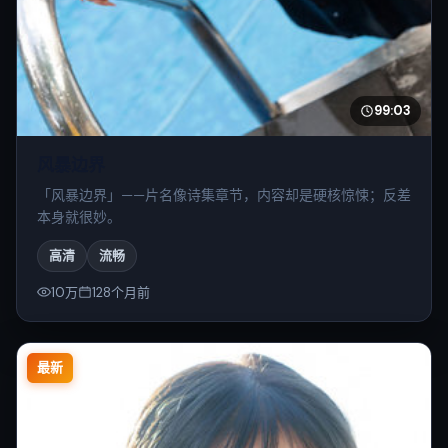
99:03
风暴边界
「风暴边界」——片名像诗集章节，内容却是硬核惊悚；反差
本身就很妙。
高清
流畅
10万
128个月前
最新