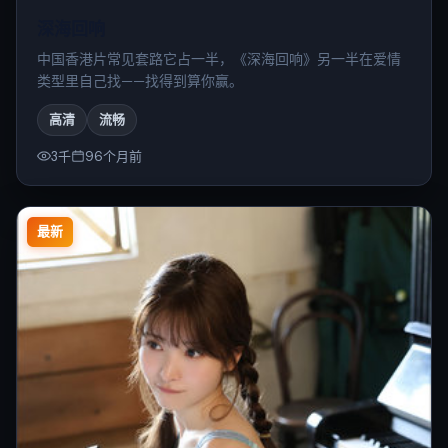
深海回响
中国香港片常见套路它占一半，《深海回响》另一半在爱情
类型里自己找——找得到算你赢。
高清
流畅
3千
96个月前
最新