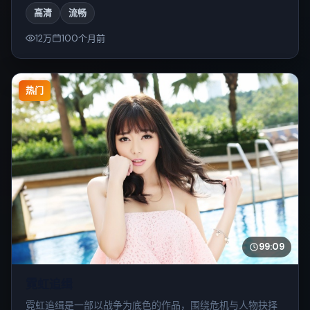
高清
流畅
12万
100个月前
热门
99:09
霓虹追缉
霓虹追缉是一部以战争为底色的作品，围绕危机与人物抉择