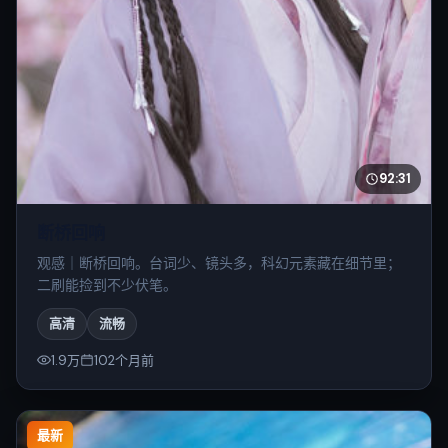
92:31
断桥回响
观感｜断桥回响。台词少、镜头多，科幻元素藏在细节里；
二刷能捡到不少伏笔。
高清
流畅
1.9万
102个月前
最新