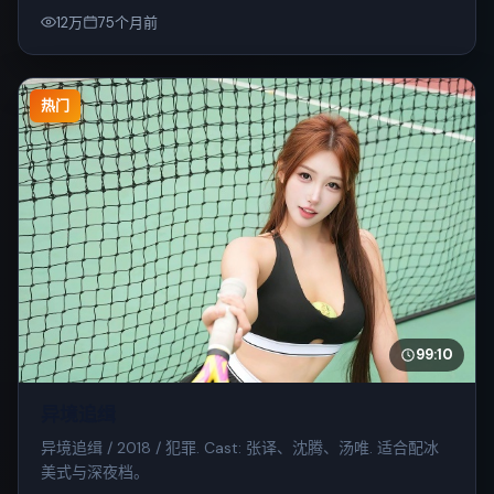
12万
75个月前
热门
99:10
异境追缉
异境追缉 / 2018 / 犯罪. Cast: 张译、沈腾、汤唯. 适合配冰
美式与深夜档。