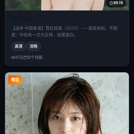
95:15
霓虹档案
【战争·中国香港】霓虹档案（2025）——是枝裕和。不剧
透：中段有一次大反转，结尾留白。
高清
流畅
10万
12个月前
精选