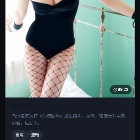
99:22
危城回响
乌尔善这次在《危城回响》里玩结构：黄渤、雷佳音对手戏
耐看，后劲大。
高清
流畅