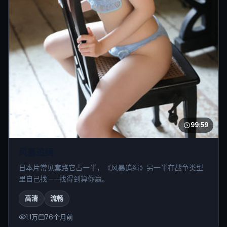
99:59
风暴追缉
日本片常见套路它占一半，《风暴追缉》另一半在战争类型
里自己找——找得到算你赢。
高清
流畅
1.1万
76个月前