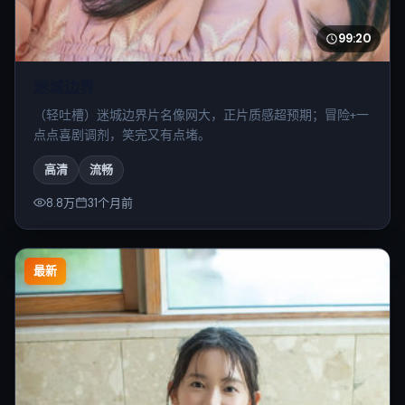
99:20
迷城边界
（轻吐槽）迷城边界片名像网大，正片质感超预期；冒险+一
点点喜剧调剂，笑完又有点堵。
高清
流畅
8.8万
31个月前
最新