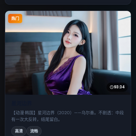
热门
93:34
星河边界
【动漫·韩国】星河边界（2020）——乌尔善。不剧透：中段
有一次大反转，结尾留白。
高清
流畅