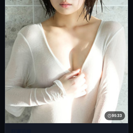
95:33
狂潮追缉