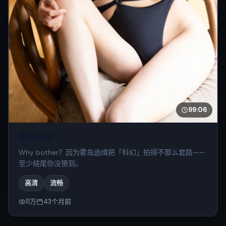
99:06
雾岛追缉
Why bother？因为雾岛追缉把「科幻」拍得不那么套路——
至少结尾你没猜到。
高清
流畅
11万
43个月前